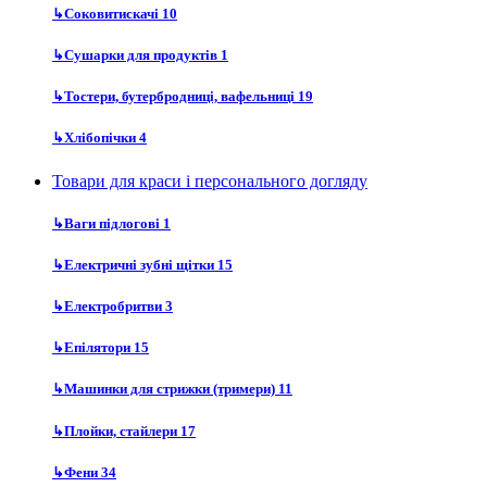
↳
Соковитискачі
10
↳
Сушарки для продуктів
1
↳
Тостери, бутербродниці, вафельниці
19
↳
Хлібопічки
4
Товари для краси і персонального догляду
↳
Ваги підлогові
1
↳
Електричні зубні щітки
15
↳
Електробритви
3
↳
Епілятори
15
↳
Машинки для стрижки (тримери)
11
↳
Плойки, стайлери
17
↳
Фени
34