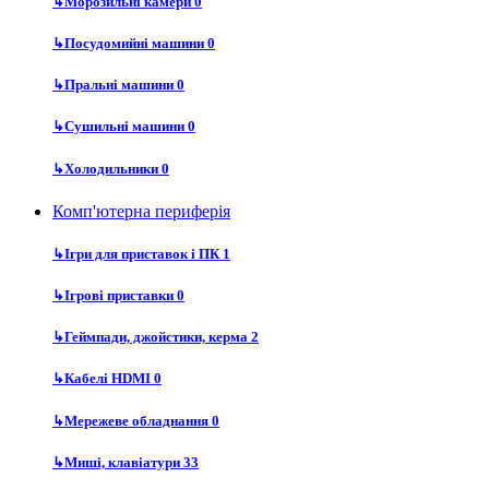
↳
Морозильні камери
0
↳
Посудомийні машини
0
↳
Пральні машини
0
↳
Сушильні машини
0
↳
Холодильники
0
Комп'ютерна периферія
↳
Ігри для приставок і ПК
1
↳
Ігрові приставки
0
↳
Геймпади, джойстики, керма
2
↳
Кабелі HDMI
0
↳
Мережеве обладнання
0
↳
Миші, клавіатури
33