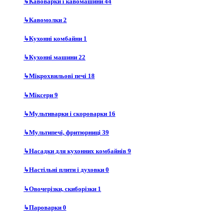
↳
Кавоварки і кавомашини
44
↳
Кавомолки
2
↳
Кухонні комбайни
1
↳
Кухонні машини
22
↳
Мікрохвильові печі
18
↳
Міксери
9
↳
Мультиварки і скороварки
16
↳
Мультипечі, фритюрниці
39
↳
Насадки для кухонних комбайнів
9
↳
Настільні плити і духовки
0
↳
Овочерізки, скиборізки
1
↳
Пароварки
0