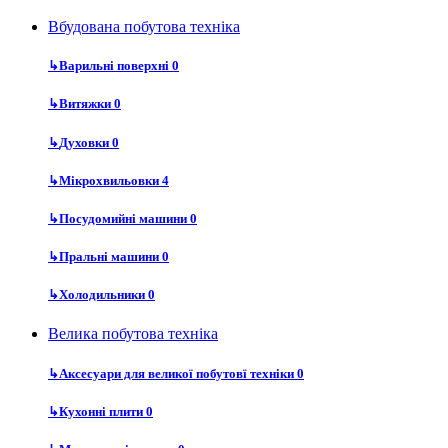
Вбудована побутова техніка
↳
Варильні поверхні
0
↳
Витяжки
0
↳
Духовки
0
↳
Мікрохвильовки
4
↳
Посудомийні машини
0
↳
Пральні машини
0
↳
Холодильники
0
Велика побутова техніка
↳
Аксесуари для великої побутовї техніки
0
↳
Кухонні плити
0