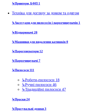
↳
Принтери, БФП
1
Техніка для догляду за домом та одягом
↳
Аксесуари для пилососів і пароочищувачів
1
↳
Відпарювачі
20
↳
Машинки для видалення катишків
0
↳
Парогенератори
12
↳
Пароочищувачі
7
↳
Пилососи
111
↳
Роботи-пилососи
18
↳
Ручні пилососи
46
↳
Традиційні пилососи
47
↳
Праски
24
↳
Прасувальні дошки
3