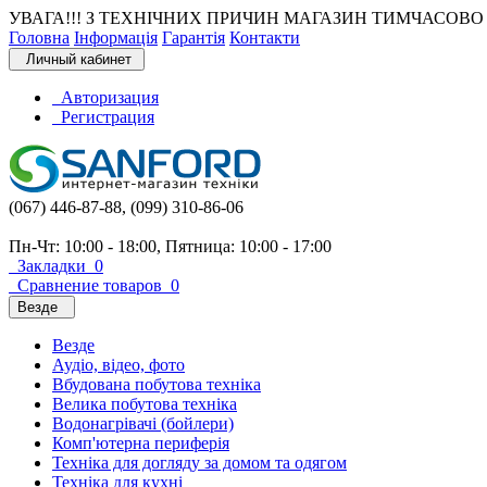
УВАГА!!! З ТЕХНІЧНИХ ПРИЧИН МАГАЗИН ТИМЧАСОВО 
Головна
Інформація
Гарантія
Контакти
Личный кабинет
Авторизация
Регистрация
(067) 446-87-88, (099) 310-86-06
Пн-Чт: 10:00 - 18:00, Пятница: 10:00 - 17:00
Закладки
0
Сравнение товаров
0
Везде
Везде
Аудіо, відео, фото
Вбудована побутова техніка
Велика побутова техніка
Водонагрівачі (бойлери)
Комп'ютерна периферія
Техніка для догляду за домом та одягом
Техніка для кухні