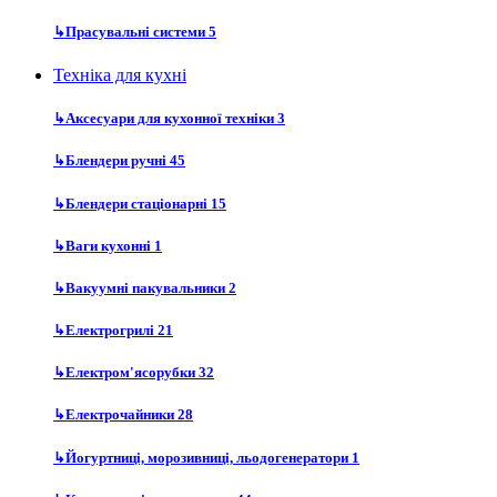
↳
Прасувальні системи
5
Техніка для кухні
↳
Аксесуари для кухонної техніки
3
↳
Блендери ручні
45
↳
Блендери стаціонарні
15
↳
Ваги кухонні
1
↳
Вакуумні пакувальники
2
↳
Електрогрилі
21
↳
Електром'ясорубки
32
↳
Електрочайники
28
↳
Йогуртниці, морозивниці, льодогенератори
1