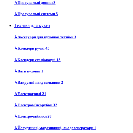
↳
Прасувальні дошки
3
↳
Прасувальні системи
5
Техніка для кухні
↳
Аксесуари для кухонної техніки
3
↳
Блендери ручні
45
↳
Блендери стаціонарні
15
↳
Ваги кухонні
1
↳
Вакуумні пакувальники
2
↳
Електрогрилі
21
↳
Електром'ясорубки
32
↳
Електрочайники
28
↳
Йогуртниці, морозивниці, льодогенератори
1