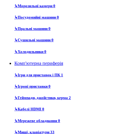
↳
Морозильні камери
0
↳
Посудомийні машини
0
↳
Пральні машини
0
↳
Сушильні машини
0
↳
Холодильники
0
Комп'ютерна периферія
↳
Ігри для приставок і ПК
1
↳
Ігрові приставки
0
↳
Геймпади, джойстики, керма
2
↳
Кабелі HDMI
0
↳
Мережеве обладнання
0
↳
Миші, клавіатури
33