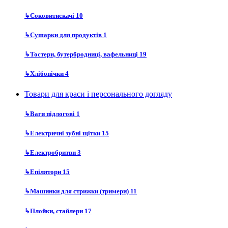
↳
Соковитискачі
10
↳
Сушарки для продуктів
1
↳
Тостери, бутербродниці, вафельниці
19
↳
Хлібопічки
4
Товари для краси і персонального догляду
↳
Ваги підлогові
1
↳
Електричні зубні щітки
15
↳
Електробритви
3
↳
Епілятори
15
↳
Машинки для стрижки (тримери)
11
↳
Плойки, стайлери
17