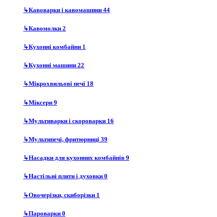
↳
Кавоварки і кавомашини
44
↳
Кавомолки
2
↳
Кухонні комбайни
1
↳
Кухонні машини
22
↳
Мікрохвильові печі
18
↳
Міксери
9
↳
Мультиварки і скороварки
16
↳
Мультипечі, фритюрниці
39
↳
Насадки для кухонних комбайнів
9
↳
Настільні плити і духовки
0
↳
Овочерізки, скиборізки
1
↳
Пароварки
0