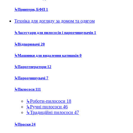
↳
Принтери, БФП
1
Техніка для догляду за домом та одягом
↳
Аксесуари для пилососів і пароочищувачів
1
↳
Відпарювачі
20
↳
Машинки для видалення катишків
0
↳
Парогенератори
12
↳
Пароочищувачі
7
↳
Пилососи
111
↳
Роботи-пилососи
18
↳
Ручні пилососи
46
↳
Традиційні пилососи
47
↳
Праски
24