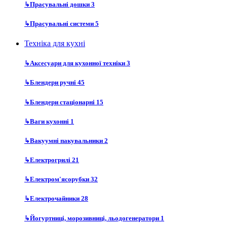
↳
Прасувальні дошки
3
↳
Прасувальні системи
5
Техніка для кухні
↳
Аксесуари для кухонної техніки
3
↳
Блендери ручні
45
↳
Блендери стаціонарні
15
↳
Ваги кухонні
1
↳
Вакуумні пакувальники
2
↳
Електрогрилі
21
↳
Електром'ясорубки
32
↳
Електрочайники
28
↳
Йогуртниці, морозивниці, льодогенератори
1