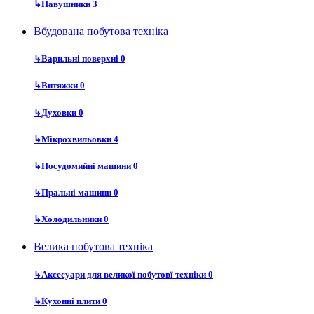
↳
Навушники
3
Вбудована побутова техніка
↳
Варильні поверхні
0
↳
Витяжки
0
↳
Духовки
0
↳
Мікрохвильовки
4
↳
Посудомийні машини
0
↳
Пральні машини
0
↳
Холодильники
0
Велика побутова техніка
↳
Аксесуари для великої побутовї техніки
0
↳
Кухонні плити
0