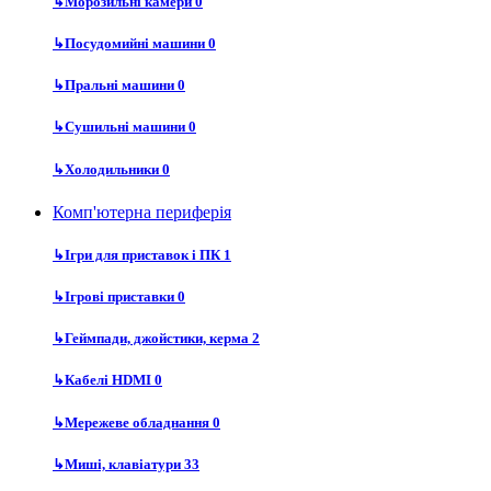
↳
Морозильні камери
0
↳
Посудомийні машини
0
↳
Пральні машини
0
↳
Сушильні машини
0
↳
Холодильники
0
Комп'ютерна периферія
↳
Ігри для приставок і ПК
1
↳
Ігрові приставки
0
↳
Геймпади, джойстики, керма
2
↳
Кабелі HDMI
0
↳
Мережеве обладнання
0
↳
Миші, клавіатури
33