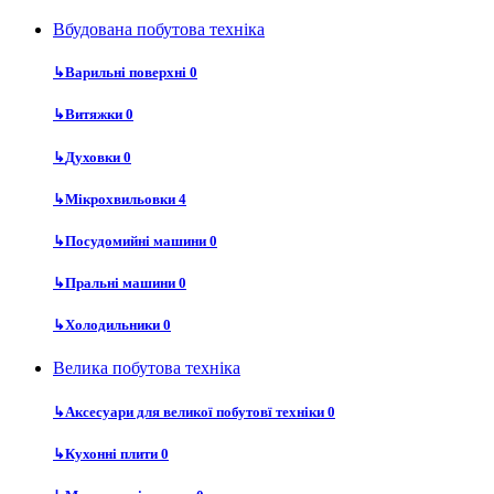
Вбудована побутова техніка
↳
Варильні поверхні
0
↳
Витяжки
0
↳
Духовки
0
↳
Мікрохвильовки
4
↳
Посудомийні машини
0
↳
Пральні машини
0
↳
Холодильники
0
Велика побутова техніка
↳
Аксесуари для великої побутовї техніки
0
↳
Кухонні плити
0