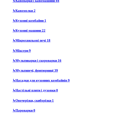
↳
Кавоварки і кавомашини
44
↳
Кавомолки
2
↳
Кухонні комбайни
1
↳
Кухонні машини
22
↳
Мікрохвильові печі
18
↳
Міксери
9
↳
Мультиварки і скороварки
16
↳
Мультипечі, фритюрниці
39
↳
Насадки для кухонних комбайнів
9
↳
Настільні плити і духовки
0
↳
Овочерізки, скиборізки
1
↳
Пароварки
0