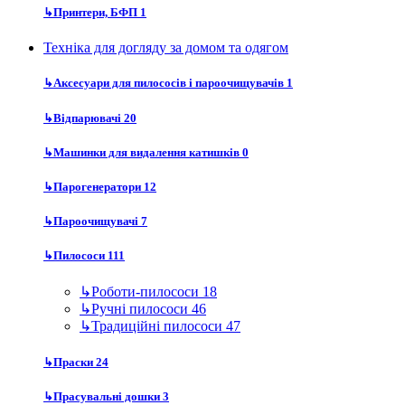
↳
Принтери, БФП
1
Техніка для догляду за домом та одягом
↳
Аксесуари для пилососів і пароочищувачів
1
↳
Відпарювачі
20
↳
Машинки для видалення катишків
0
↳
Парогенератори
12
↳
Пароочищувачі
7
↳
Пилососи
111
↳
Роботи-пилососи
18
↳
Ручні пилососи
46
↳
Традиційні пилососи
47
↳
Праски
24
↳
Прасувальні дошки
3