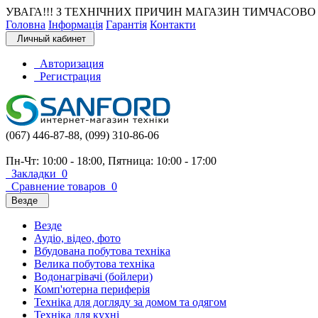
УВАГА!!! З ТЕХНІЧНИХ ПРИЧИН МАГАЗИН ТИМЧАСОВО 
Головна
Інформація
Гарантія
Контакти
Личный кабинет
Авторизация
Регистрация
(067) 446-87-88, (099) 310-86-06
Пн-Чт: 10:00 - 18:00, Пятница: 10:00 - 17:00
Закладки
0
Сравнение товаров
0
Везде
Везде
Аудіо, відео, фото
Вбудована побутова техніка
Велика побутова техніка
Водонагрівачі (бойлери)
Комп'ютерна периферія
Техніка для догляду за домом та одягом
Техніка для кухні