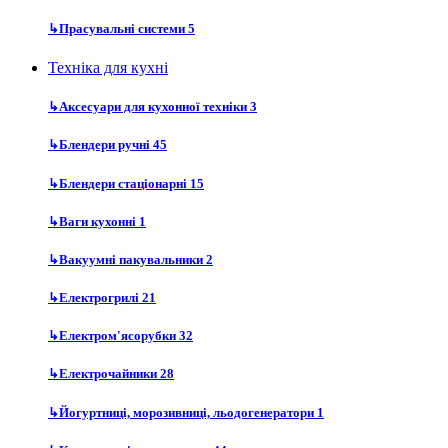
↳
Прасувальні системи
5
Техніка для кухні
↳
Аксесуари для кухонної техніки
3
↳
Блендери ручні
45
↳
Блендери стаціонарні
15
↳
Ваги кухонні
1
↳
Вакуумні пакувальники
2
↳
Електрогрилі
21
↳
Електром'ясорубки
32
↳
Електрочайники
28
↳
Йогуртниці, морозивниці, льодогенератори
1