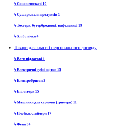
↳
Соковитискачі
10
↳
Сушарки для продуктів
1
↳
Тостери, бутербродниці, вафельниці
19
↳
Хлібопічки
4
Товари для краси і персонального догляду
↳
Ваги підлогові
1
↳
Електричні зубні щітки
15
↳
Електробритви
3
↳
Епілятори
15
↳
Машинки для стрижки (тримери)
11
↳
Плойки, стайлери
17
↳
Фени
34