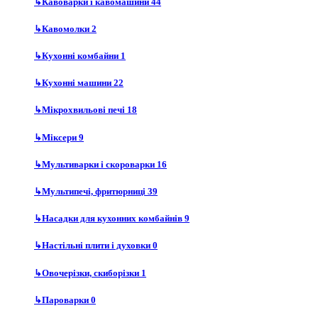
↳
Кавоварки і кавомашини
44
↳
Кавомолки
2
↳
Кухонні комбайни
1
↳
Кухонні машини
22
↳
Мікрохвильові печі
18
↳
Міксери
9
↳
Мультиварки і скороварки
16
↳
Мультипечі, фритюрниці
39
↳
Насадки для кухонних комбайнів
9
↳
Настільні плити і духовки
0
↳
Овочерізки, скиборізки
1
↳
Пароварки
0