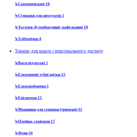
↳
Соковитискачі
10
↳
Сушарки для продуктів
1
↳
Тостери, бутербродниці, вафельниці
19
↳
Хлібопічки
4
Товари для краси і персонального догляду
↳
Ваги підлогові
1
↳
Електричні зубні щітки
15
↳
Електробритви
3
↳
Епілятори
15
↳
Машинки для стрижки (тримери)
11
↳
Плойки, стайлери
17
↳
Фени
34