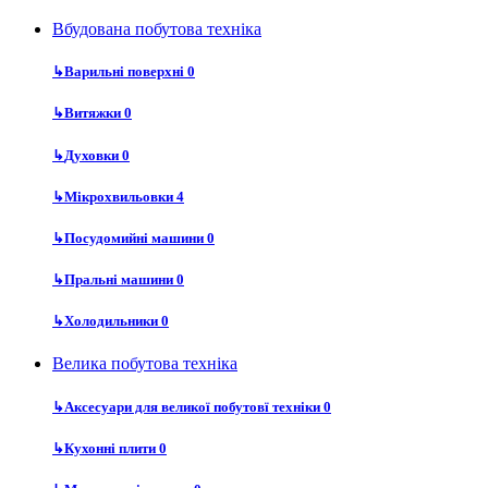
Вбудована побутова техніка
↳
Варильні поверхні
0
↳
Витяжки
0
↳
Духовки
0
↳
Мікрохвильовки
4
↳
Посудомийні машини
0
↳
Пральні машини
0
↳
Холодильники
0
Велика побутова техніка
↳
Аксесуари для великої побутовї техніки
0
↳
Кухонні плити
0