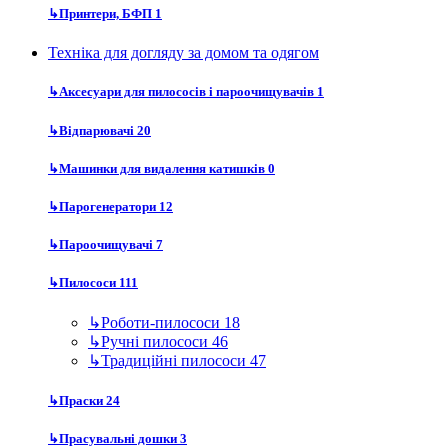
↳
Принтери, БФП
1
Техніка для догляду за домом та одягом
↳
Аксесуари для пилососів і пароочищувачів
1
↳
Відпарювачі
20
↳
Машинки для видалення катишків
0
↳
Парогенератори
12
↳
Пароочищувачі
7
↳
Пилососи
111
↳
Роботи-пилососи
18
↳
Ручні пилососи
46
↳
Традиційні пилососи
47
↳
Праски
24
↳
Прасувальні дошки
3