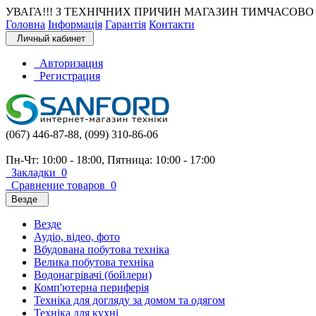
УВАГА!!! З ТЕХНІЧНИХ ПРИЧИН МАГАЗИН ТИМЧАСОВО 
Головна
Інформація
Гарантія
Контакти
Личный кабинет
Авторизация
Регистрация
(067) 446-87-88, (099) 310-86-06
Пн-Чт: 10:00 - 18:00, Пятница: 10:00 - 17:00
Закладки
0
Сравнение товаров
0
Везде
Везде
Аудіо, відео, фото
Вбудована побутова техніка
Велика побутова техніка
Водонагрівачі (бойлери)
Комп'ютерна периферія
Техніка для догляду за домом та одягом
Техніка для кухні