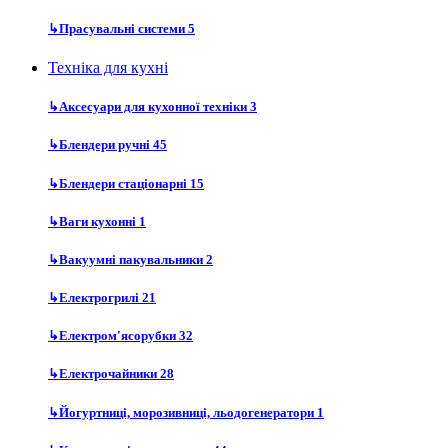
↳
Прасувальні системи
5
Техніка для кухні
↳
Аксесуари для кухонної техніки
3
↳
Блендери ручні
45
↳
Блендери стаціонарні
15
↳
Ваги кухонні
1
↳
Вакуумні пакувальники
2
↳
Електрогрилі
21
↳
Електром'ясорубки
32
↳
Електрочайники
28
↳
Йогуртниці, морозивниці, льодогенератори
1