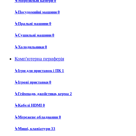
↳
Морозильні камери
0
↳
Посудомийні машини
0
↳
Пральні машини
0
↳
Сушильні машини
0
↳
Холодильники
0
Комп'ютерна периферія
↳
Ігри для приставок і ПК
1
↳
Ігрові приставки
0
↳
Геймпади, джойстики, керма
2
↳
Кабелі HDMI
0
↳
Мережеве обладнання
0
↳
Миші, клавіатури
33