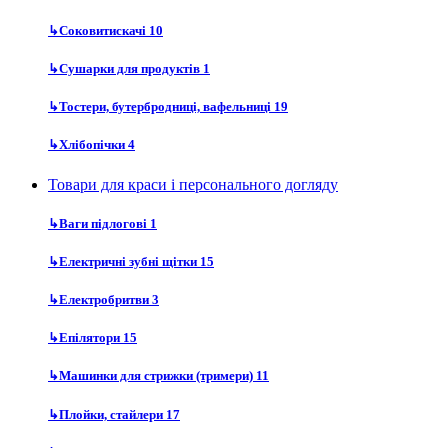
↳
Соковитискачі
10
↳
Сушарки для продуктів
1
↳
Тостери, бутербродниці, вафельниці
19
↳
Хлібопічки
4
Товари для краси і персонального догляду
↳
Ваги підлогові
1
↳
Електричні зубні щітки
15
↳
Електробритви
3
↳
Епілятори
15
↳
Машинки для стрижки (тримери)
11
↳
Плойки, стайлери
17