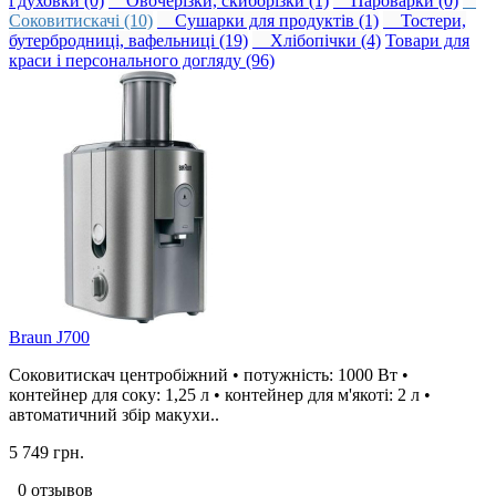
і духовки (0)
Овочерізки, скиборізки (1)
Пароварки (0)
Соковитискачі (10)
Сушарки для продуктів (1)
Тостери,
бутербродниці, вафельниці (19)
Хлібопічки (4)
Товари для
краси і персонального догляду (96)
Braun J700
Соковитискач центробіжний • потужність: 1000 Вт •
контейнер для соку: 1,25 л • контейнер для м'якоті: 2 л •
автоматичний збір макухи..
5 749 грн.
0 отзывов