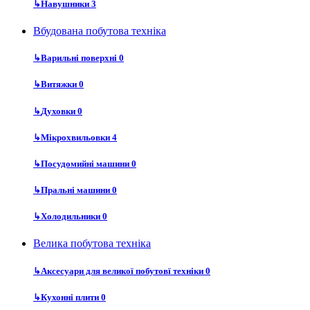
↳
Навушники
3
Вбудована побутова техніка
↳
Варильні поверхні
0
↳
Витяжки
0
↳
Духовки
0
↳
Мікрохвильовки
4
↳
Посудомийні машини
0
↳
Пральні машини
0
↳
Холодильники
0
Велика побутова техніка
↳
Аксесуари для великої побутовї техніки
0
↳
Кухонні плити
0