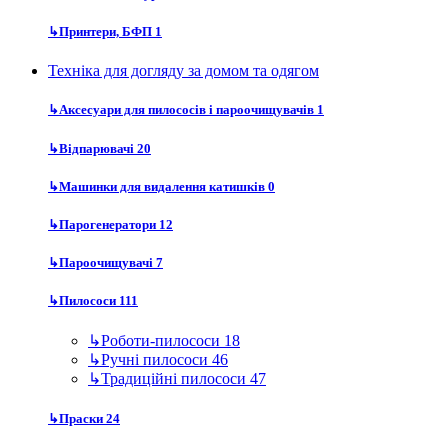
↳
Принтери, БФП
1
Техніка для догляду за домом та одягом
↳
Аксесуари для пилососів і пароочищувачів
1
↳
Відпарювачі
20
↳
Машинки для видалення катишків
0
↳
Парогенератори
12
↳
Пароочищувачі
7
↳
Пилососи
111
↳
Роботи-пилососи
18
↳
Ручні пилососи
46
↳
Традиційні пилососи
47
↳
Праски
24