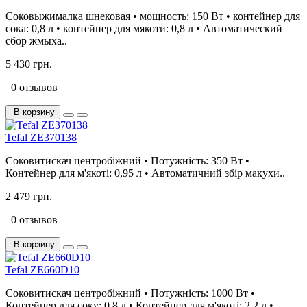
Соковыжималка шнековая • мощность: 150 Вт • контейнер для
сока: 0,8 л • контейнер для мякоти: 0,8 л • Автоматический
сбор жмыха..
5 430 грн.
0 отзывов
В корзину
Tefal ZE370138
Соковитискач центробіжний • Потужність: 350 Вт •
Контейнер для м'якоті: 0,95 л • Автоматичний збір макухи..
2 479 грн.
0 отзывов
В корзину
Tefal ZE660D10
Соковитискач центробіжний • Потужність: 1000 Вт •
Контейнер для соку: 0.8 л • Контейнер для м'якоті: 2.2 л •