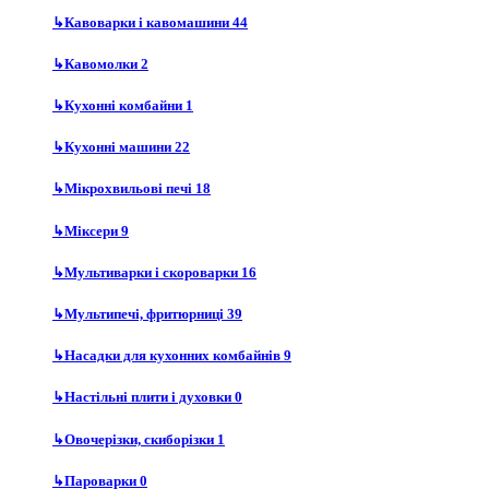
↳
Кавоварки і кавомашини
44
↳
Кавомолки
2
↳
Кухонні комбайни
1
↳
Кухонні машини
22
↳
Мікрохвильові печі
18
↳
Міксери
9
↳
Мультиварки і скороварки
16
↳
Мультипечі, фритюрниці
39
↳
Насадки для кухонних комбайнів
9
↳
Настільні плити і духовки
0
↳
Овочерізки, скиборізки
1
↳
Пароварки
0