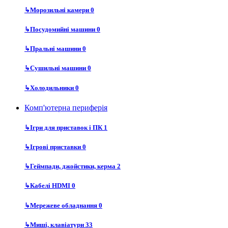
↳
Морозильні камери
0
↳
Посудомийні машини
0
↳
Пральні машини
0
↳
Сушильні машини
0
↳
Холодильники
0
Комп'ютерна периферія
↳
Ігри для приставок і ПК
1
↳
Ігрові приставки
0
↳
Геймпади, джойстики, керма
2
↳
Кабелі HDMI
0
↳
Мережеве обладнання
0
↳
Миші, клавіатури
33