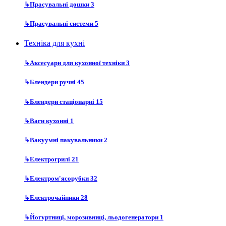
↳
Прасувальні дошки
3
↳
Прасувальні системи
5
Техніка для кухні
↳
Аксесуари для кухонної техніки
3
↳
Блендери ручні
45
↳
Блендери стаціонарні
15
↳
Ваги кухонні
1
↳
Вакуумні пакувальники
2
↳
Електрогрилі
21
↳
Електром'ясорубки
32
↳
Електрочайники
28
↳
Йогуртниці, морозивниці, льодогенератори
1