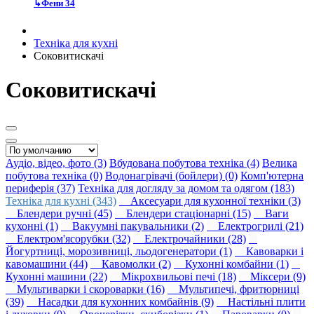
↳
Фени
34
Техніка для кухні
Соковитискачі
Соковитискачі
Аудіо, відео, фото (3)
Вбудована побутова техніка (4)
Велика
побутова техніка (0)
Водонагрівачі (бойлери) (0)
Комп'ютерна
периферія (37)
Техніка для догляду за домом та одягом (183)
Техніка для кухні (343)
Аксесуари для кухонної техніки (3)
Блендери ручні (45)
Блендери стаціонарні (15)
Ваги
кухонні (1)
Вакуумні пакувальники (2)
Електрогрилі (21)
Електром'ясорубки (32)
Електрочайники (28)
Йогуртниці, морозивниці, льодогенератори (1)
Кавоварки і
кавомашини (44)
Кавомолки (2)
Кухонні комбайни (1)
Кухонні машини (22)
Мікрохвильові печі (18)
Міксери (9)
Мультиварки і скороварки (16)
Мультипечі, фритюрниці
(39)
Насадки для кухонних комбайнів (9)
Настільні плити